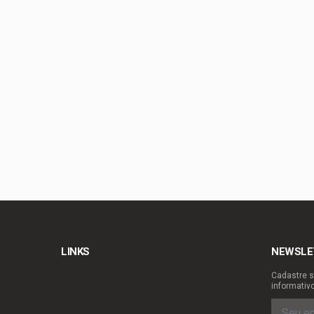
Gustavo Rocha exalta
PL-DF confirma Roose
Celina Leão lança c
Guimarães
Guto Gomes leva os 
LINKS
NEWSLE
Cadastre s
informativ