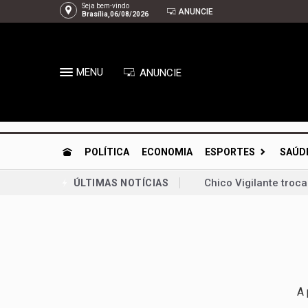
Seja bem-vindo
ANUNCIE
Brasília,06/08/2026
MENU
ANUNCIE
POLÍTICA
ECONOMIA
ESPORTES
SAÚD
Chico Vigilante troc
ÚLTIMAS NOTÍCIAS
Planaltina se prepar
Congresso retoma ati
Bia Kicis, não é ass
Agosto Dourado: ama
A 
Arruda | À espera de