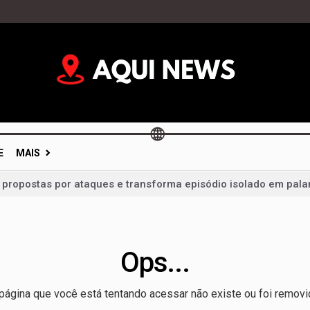
E
MAIS
a propostas por ataques e transforma episódio isolado em pala
a para grande público e terá ônibus reforçados durante Feira 
vidades, mas votações ficam para depois e calendário eleitor
im: portas fechadas geram críticas e colocam diálogo político 
Ops...
mentação não é dever só da mãe; campanha cobra apoio de t
página que você está tentando acessar não existe ou foi removi
 um milagre da Justiça e de um vice: o desafio de Arruda para 