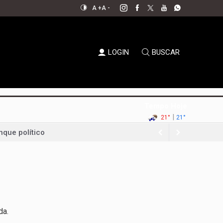
A +
A -
LOGIN
BUSCAR
Tempo Hoje
|
21°
21°
nque político
da Uva e do Vinho
al aperta espaço para decisões
em xeque
oda a sociedade
da.
permanecer no jogo político