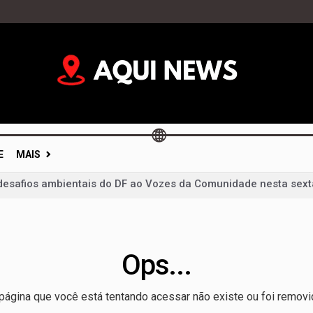
E
MAIS
desafios ambientais do DF ao Vozes da Comunidade nesta sext
a propostas por ataques e transforma episódio isolado em pala
a para grande público e terá ônibus reforçados durante Feira 
vidades, mas votações ficam para depois e calendário eleitor
Ops...
im: portas fechadas geram críticas e colocam diálogo político 
mentação não é dever só da mãe; campanha cobra apoio de t
página que você está tentando acessar não existe ou foi removi