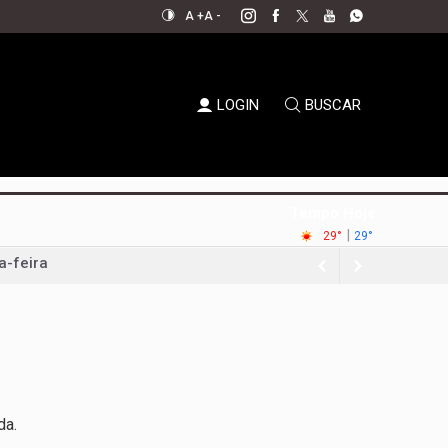
A +
A -
LOGIN
BUSCAR
Tempo Hoje
a-feira
|
29°
29°
nque político
da Uva e do Vinho
al aperta espaço para decisões
em xeque
oda a sociedade
da.