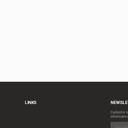
Arruda | À espera de
Gustavo Rocha exalta
PL-DF confirma Roose
GDF vira o jogo das 
LINKS
NEWSLE
Cadastre s
informativ