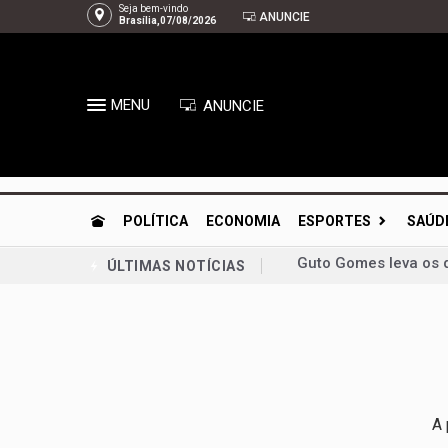
Seja bem-vindo
ANUNCIE
Brasília,07/08/2026
MENU
ANUNCIE
POLÍTICA
ECONOMIA
ESPORTES
SAÚD
Guto Gomes leva os 
ÚLTIMAS NOTÍCIAS
Chico Vigilante troc
Planaltina se prepar
Congresso retoma ati
Bia Kicis, não é ass
Agosto Dourado: ama
A 