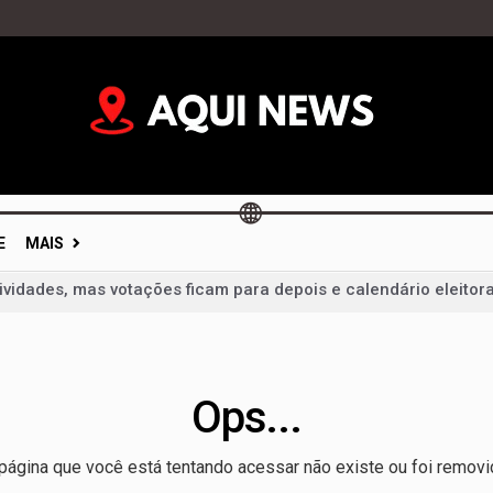
E
MAIS
vidades, mas votações ficam para depois e calendário eleitor
im: portas fechadas geram críticas e colocam diálogo político 
mentação não é dever só da mãe; campanha cobra apoio de t
 um milagre da Justiça e de um vice: o desafio de Arruda para 
Ops...
 liderança de Celina Leão e confirma candidatura a vice-gov
velt Vilela na disputa pela reeleição e reforça projeto para 
página que você está tentando acessar não existe ou foi removi