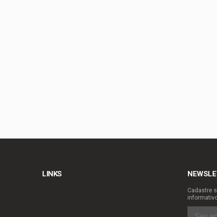
Celina Leão lança c
Guimarães
Podemos confirma Lu
Brasília
Podemos oficializa 
Legislativa
Planaltina se prepar
LINKS
NEWSLE
Cadastre s
informativ