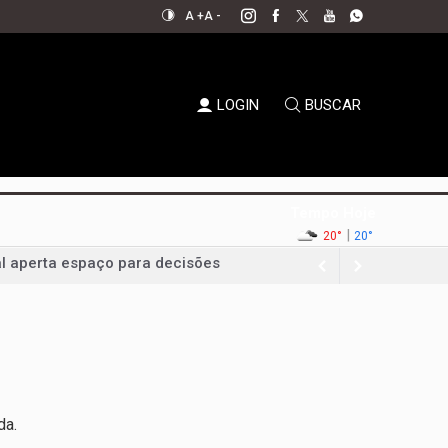
A +
A -
LOGIN
BUSCAR
Tempo Hoje
|
al aperta espaço para decisões
20°
20°
em xeque
oda a sociedade
permanecer no jogo político
ernador em convenção histórica
ampliar bancada na CLDF
da.