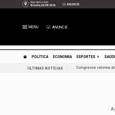
Seja bem-vindo
ANUNCIE
Brasília,06/08/2026
MENU
ANUNCIE
POLÍTICA
ECONOMIA
ESPORTES
SAÚD
Congresso retoma ati
ÚLTIMAS NOTÍCIAS
Bia Kicis, não é ass
Agosto Dourado: ama
Arruda | À espera de
Gustavo Rocha exalta
PL-DF confirma Roose
A 