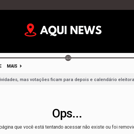
E
MAIS
vidades, mas votações ficam para depois e calendário eleitor
im: portas fechadas geram críticas e colocam diálogo político 
mentação não é dever só da mãe; campanha cobra apoio de t
 um milagre da Justiça e de um vice: o desafio de Arruda para 
Ops...
 liderança de Celina Leão e confirma candidatura a vice-gov
página que você está tentando acessar não existe ou foi removi
velt Vilela na disputa pela reeleição e reforça projeto para 