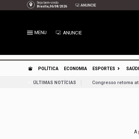
Seja bem-vindo
ANUNCIE
Brasília,06/08/2026
MENU
ANUNCIE
POLÍTICA
ECONOMIA
ESPORTES
SAÚD
Congresso retoma ati
ÚLTIMAS NOTÍCIAS
Bia Kicis, não é ass
Agosto Dourado: ama
Arruda | À espera de
Gustavo Rocha exalta
A 
PL-DF confirma Roose