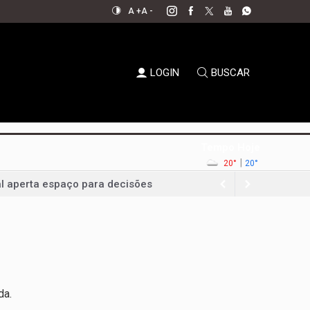
A +
A -
LOGIN
BUSCAR
Tempo Hoje
|
20°
20°
al aperta espaço para decisões
em xeque
oda a sociedade
permanecer no jogo político
ernador em convenção histórica
da.
ampliar bancada na CLDF