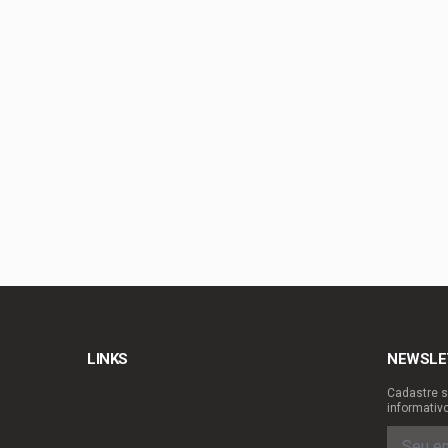
Celina Leão lança c
Guimarães
Podemos confirma Lu
Brasília
Podemos oficializa 
Legislativa
Planaltina se prepar
LINKS
NEWSLE
Cadastre s
informativ