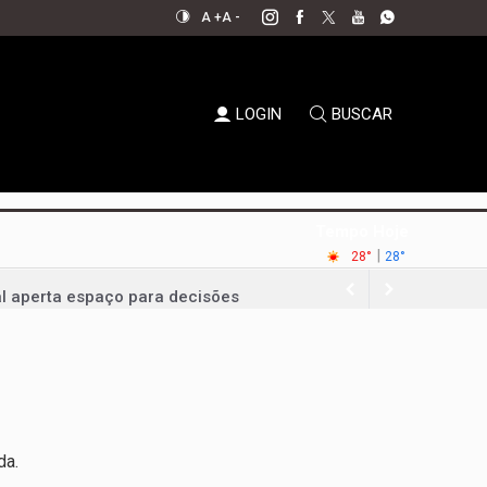
A +
A -
LOGIN
BUSCAR
Tempo Hoje
|
28°
28°
al aperta espaço para decisões
em xeque
oda a sociedade
permanecer no jogo político
ernador em convenção histórica
da.
ampliar bancada na CLDF