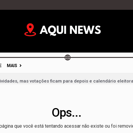
E
MAIS
vidades, mas votações ficam para depois e calendário eleitor
im: portas fechadas geram críticas e colocam diálogo político 
mentação não é dever só da mãe; campanha cobra apoio de t
Ops...
 um milagre da Justiça e de um vice: o desafio de Arruda para 
 liderança de Celina Leão e confirma candidatura a vice-gov
página que você está tentando acessar não existe ou foi removi
velt Vilela na disputa pela reeleição e reforça projeto para 