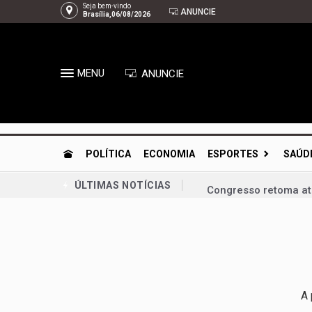
Seja bem-vindo
ANUNCIE
Brasília,06/08/2026
MENU
ANUNCIE
POLÍTICA
ECONOMIA
ESPORTES
SAÚD
Congresso retoma ati
ÚLTIMAS NOTÍCIAS
Bia Kicis, não é ass
Agosto Dourado: ama
Arruda | À espera de
Gustavo Rocha exalta
A 
PL-DF confirma Roose