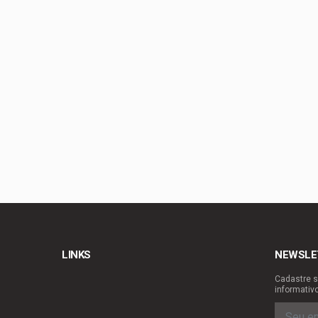
Celina Leão lança c
Guimarães
Podemos confirma Lu
Brasília
Chico Vigilante troc
Planaltina se prepar
LINKS
NEWSLE
Cadastre s
informativ