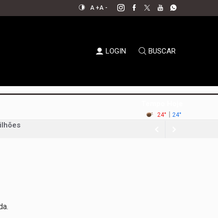
A +
A -
LOGIN
BUSCAR
Tempo Hoje
ilhões
|
24°
24°
a-feira
nque político
da Uva e do Vinho
al aperta espaço para decisões
em xeque
da.