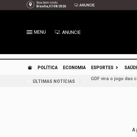
Seja bem-vindo
ANUNCIE
Brasília,07/08/2026
MENU
ANUNCIE
POLÍTICA
ECONOMIA
ESPORTES
SAÚD
GDF vira o jogo das 
ÚLTIMAS NOTÍCIAS
Guto Gomes leva os 
Chico Vigilante troc
Planaltina se prepar
Congresso retoma ati
Bia Kicis, não é ass
A 