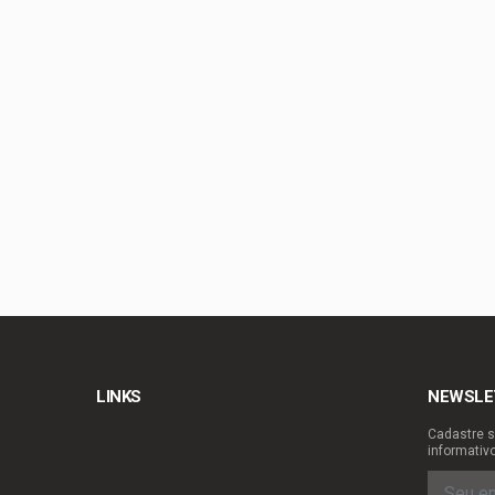
Agosto Dourado: ama
Arruda | À espera de
Gustavo Rocha exalta
Tragédia na GO-010: 
LINKS
NEWSLE
Cadastre s
informativ