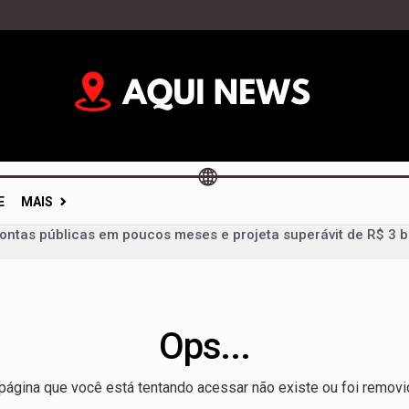
E
MAIS
contas públicas em poucos meses e projeta superávit de R$ 3 b
desafios ambientais do DF ao Vozes da Comunidade nesta sext
a propostas por ataques e transforma episódio isolado em pala
a para grande público e terá ônibus reforçados durante Feira 
Ops...
vidades, mas votações ficam para depois e calendário eleitor
im: portas fechadas geram críticas e colocam diálogo político 
página que você está tentando acessar não existe ou foi removi