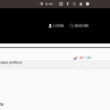
A +
A -
LOGIN
BUSCAR
Tempo Hoje
nque político
|
28°
28°
da Uva e do Vinho
al aperta espaço para decisões
em xeque
oda a sociedade
permanecer no jogo político
da.