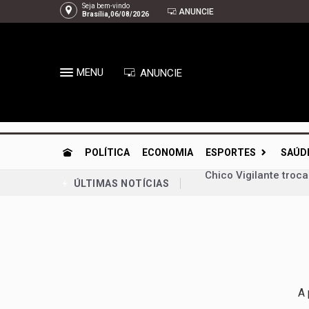
Seja bem-vindo
ANUNCIE
Brasília,06/08/2026
MENU
ANUNCIE
POLÍTICA
ECONOMIA
ESPORTES
SAÚD
Chico Vigilante troc
ÚLTIMAS NOTÍCIAS
Planaltina se prepar
Congresso retoma ati
Bia Kicis, não é ass
Agosto Dourado: ama
Arruda | À espera de
A 