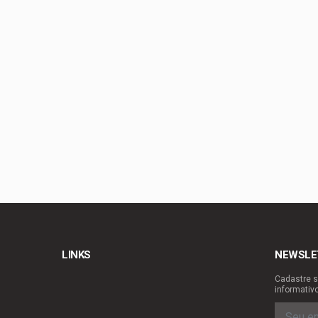
Gustavo Rocha exalta
PL-DF confirma Roose
Celina Leão lança c
Guimarães
Guto Gomes leva os 
LINKS
NEWSLE
Cadastre s
informativ