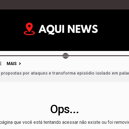
E
MAIS
a propostas por ataques e transforma episódio isolado em pala
a para grande público e terá ônibus reforçados durante Feira 
vidades, mas votações ficam para depois e calendário eleitor
im: portas fechadas geram críticas e colocam diálogo político 
Ops...
mentação não é dever só da mãe; campanha cobra apoio de t
 um milagre da Justiça e de um vice: o desafio de Arruda para 
página que você está tentando acessar não existe ou foi removi