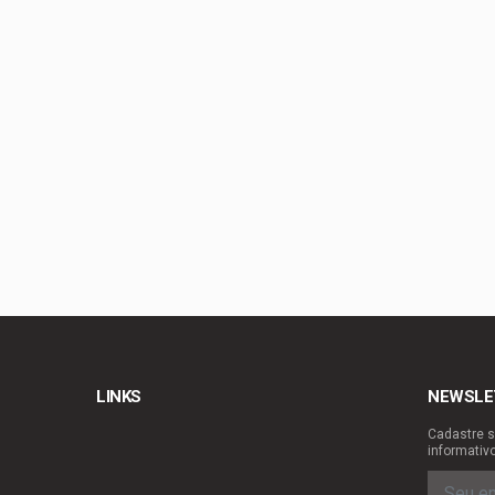
Celina Leão lança c
Guimarães
Podemos confirma Lu
Brasília
Chico Vigilante troc
Planaltina se prepar
LINKS
NEWSLE
Cadastre s
informativ