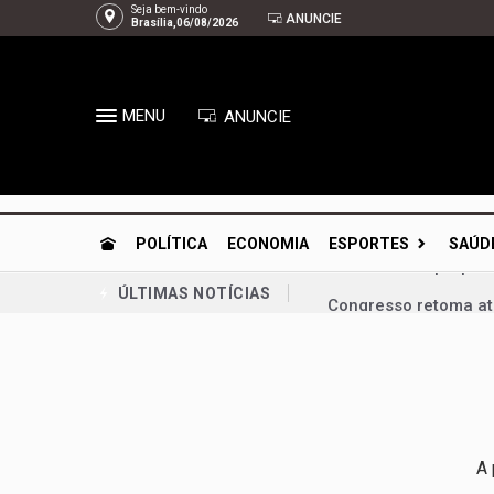
Seja bem-vindo
ANUNCIE
Brasília,06/08/2026
MENU
ANUNCIE
POLÍTICA
ECONOMIA
ESPORTES
SAÚD
Congresso retoma ati
ÚLTIMAS NOTÍCIAS
Bia Kicis, não é ass
Agosto Dourado: ama
Arruda | À espera de
Gustavo Rocha exalta
A 
PL-DF confirma Roose