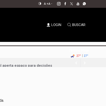
A +
A -
LOGIN
BUSCAR
Tempo Hoje
|
27°
27°
al aperta espaço para decisões
em xeque
oda a sociedade
permanecer no jogo político
ernador em convenção histórica
da.
ampliar bancada na CLDF