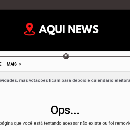
E
MAIS
vidades, mas votações ficam para depois e calendário eleitor
im: portas fechadas geram críticas e colocam diálogo político 
mentação não é dever só da mãe; campanha cobra apoio de t
Ops...
 um milagre da Justiça e de um vice: o desafio de Arruda para 
 liderança de Celina Leão e confirma candidatura a vice-gov
página que você está tentando acessar não existe ou foi removi
velt Vilela na disputa pela reeleição e reforça projeto para 