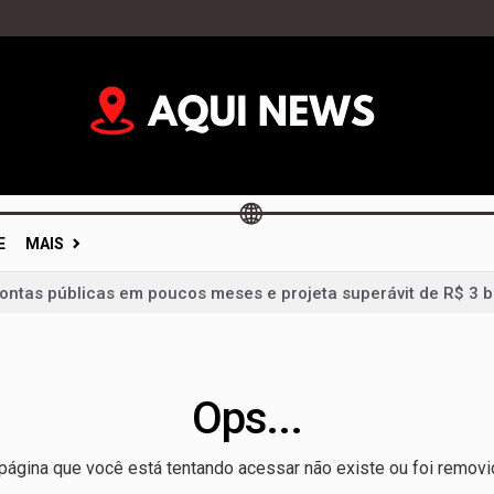
E
MAIS
contas públicas em poucos meses e projeta superávit de R$ 3 b
desafios ambientais do DF ao Vozes da Comunidade nesta sext
a propostas por ataques e transforma episódio isolado em pala
a para grande público e terá ônibus reforçados durante Feira 
Ops...
vidades, mas votações ficam para depois e calendário eleitor
página que você está tentando acessar não existe ou foi removi
im: portas fechadas geram críticas e colocam diálogo político 