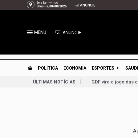
Seja bem-vindo
ANUNCIE
Brasília,08/08/2026
MENU
ANUNCIE
POLÍTICA
ECONOMIA
ESPORTES
SAÚD
GDF vira o jogo das 
ÚLTIMAS NOTÍCIAS
Guto Gomes leva os 
Chico Vigilante troc
Planaltina se prepar
Congresso retoma ati
A 
Bia Kicis, não é ass