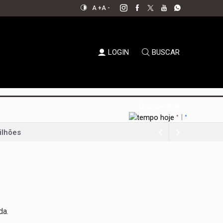
A +
A -
LOGIN
BUSCAR
Tempo Hoje
|
°
°
ilhões
a-feira
nque político
da Uva e do Vinho
al aperta espaço para decisões
da.
em xeque