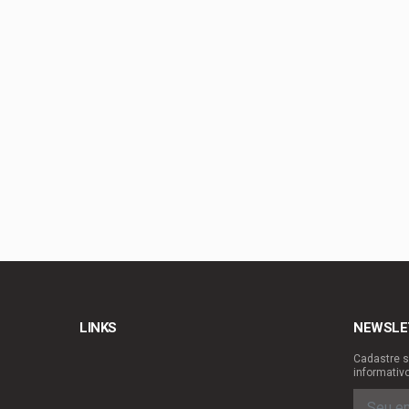
Agosto Dourado: ama
Arruda | À espera de
Gustavo Rocha exalta
Tragédia na GO-010: 
LINKS
NEWSLE
Cadastre s
informativ