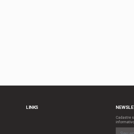
Congresso retoma ati
Bia Kicis, não é ass
Agosto Dourado: ama
Mobilidade ganha nov
LINKS
NEWSLE
Cadastre s
informativ