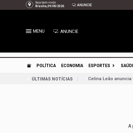
Seja bem-vindo
ANUNCIE
Brasília,09/08/2026
MENU
ANUNCIE
POLÍTICA
ECONOMIA
ESPORTES
SAÚD
Celina Leão anuncia
ÚLTIMAS NOTÍCIAS
Tragédia na GO-010: 
GDF vira o jogo das 
Guto Gomes leva os 
Chico Vigilante troc
Planaltina se prepar
A 