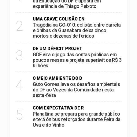
da Educação do DF e aposta em
experiência de Thiago Peixoto
UMA GRAVE COLISÃO EN
2
Tragédia na GO-010: colisão entre carreta
e ônibus da Guanabara deixa cinco
mortos e dezenas de feridos
DE UM DÉFICIT PROJET
3
GDF vira o jogo das contas públicas em
poucos meses e projeta superávit de R$ 3
bilhões
O MEIO AMBIENTE DO D
4
Guto Gomes leva os desafios ambientais
do DF ao Vozes da Comunidade nesta
sexta-feira
COM EXPECTATIVA DE R
5
Planaltina se prepara para grande público
e terá ônibus reforçados durante Feira da
Uva e do Vinho