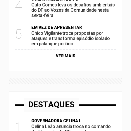
4
Guto Gomes leva os desafios ambientais
do DF ao Vozes da Comunidade nesta
sexta-feira
EM VEZ DE APRESENTAR
5
Chico Vigilante troca propostas por
ataques e transforma episódio isolado
em palanque político
VER MAIS
DESTAQUES
GOVERNADORA CELINA L
1
Celina Leão anuncia troca no comando