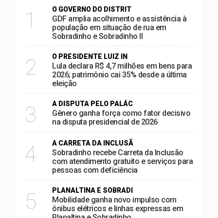
O GOVERNO DO DISTRIT
1
GDF amplia acolhimento e assistência à
população em situação de rua em
Sobradinho e Sobradinho II
O PRESIDENTE LUIZ IN
2
Lula declara R$ 4,7 milhões em bens para
2026; patrimônio cai 35% desde a última
eleição
A DISPUTA PELO PALÁC
3
Gênero ganha força como fator decisivo
na disputa presidencial de 2026
A CARRETA DA INCLUSÃ
4
Sobradinho recebe Carreta da Inclusão
com atendimento gratuito e serviços para
pessoas com deficiência
PLANALTINA E SOBRADI
5
Mobilidade ganha novo impulso com
ônibus elétricos e linhas expressas em
Planaltina e Sobradinho