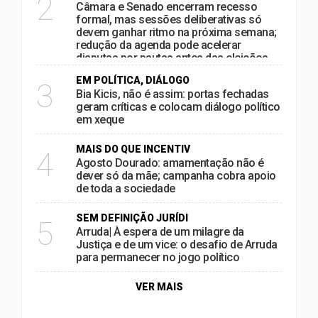
2
Câmara e Senado encerram recesso
formal, mas sessões deliberativas só
devem ganhar ritmo na próxima semana;
redução da agenda pode acelerar
disputas por pautas antes das eleições
EM POLÍTICA, DIÁLOGO
3
Bia Kicis, não é assim: portas fechadas
geram críticas e colocam diálogo político
em xeque
MAIS DO QUE INCENTIV
4
Agosto Dourado: amamentação não é
dever só da mãe; campanha cobra apoio
de toda a sociedade
SEM DEFINIÇÃO JURÍDI
5
Arruda| À espera de um milagre da
Justiça e de um vice: o desafio de Arruda
para permanecer no jogo político
VER MAIS