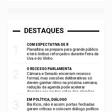
DESTAQUES
COM EXPECTATIVA DE R
1
Planaltina se prepara para grande público
e terá ônibus reforçados durante Feira da
Uva e do Vinho
O RECESSO PARLAMENTA
2
Câmara e Senado encerram recesso
formal, mas sessões deliberativas só
devem ganhar ritmo na próxima semana;
redução da agenda pode acelerar
disputas por pautas antes das eleições
EM POLÍTICA, DIÁLOGO
3
Bia Kicis, não é assim: portas fechadas
geram críticas e colocam diálogo político