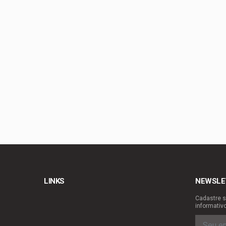
Arruda | À espera de
Gustavo Rocha exalta
Tragédia na GO-010: 
GDF vira o jogo das 
LINKS
NEWSLE
Cadastre s
informativ