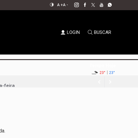
A +
A -
LOGIN
BUSCAR
Tempo Hoje
|
23°
23°
a-feira
nque político
da Uva e do Vinho
al aperta espaço para decisões
em xeque
da.
oda a sociedade