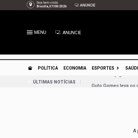
Seja bem-vindo
ANUNCIE
Brasília,07/08/2026
MENU
ANUNCIE
POLÍTICA
ECONOMIA
ESPORTES
SAÚD
Guto Gomes leva os 
ÚLTIMAS NOTÍCIAS
Chico Vigilante troc
Planaltina se prepar
Congresso retoma ati
Bia Kicis, não é ass
A 
Agosto Dourado: ama