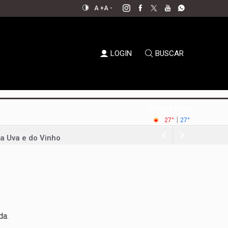
A +
A -
LOGIN
BUSCAR
Tempo Hoje
|
27°
27°
da Uva e do Vinho
al aperta espaço para decisões
em xeque
oda a sociedade
permanecer no jogo político
da.
ernador em convenção histórica