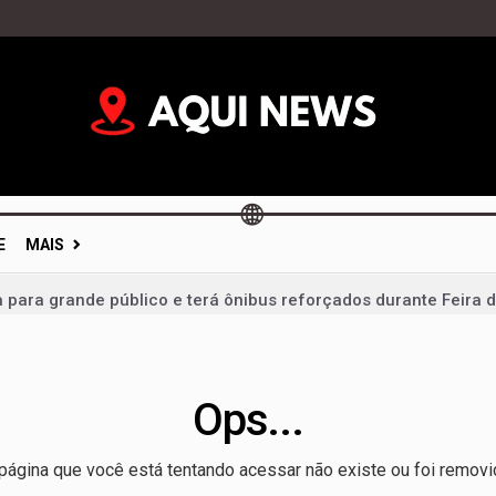
E
MAIS
a para grande público e terá ônibus reforçados durante Feira 
vidades, mas votações ficam para depois e calendário eleitor
im: portas fechadas geram críticas e colocam diálogo político 
Ops...
mentação não é dever só da mãe; campanha cobra apoio de t
 um milagre da Justiça e de um vice: o desafio de Arruda para 
página que você está tentando acessar não existe ou foi removi
 liderança de Celina Leão e confirma candidatura a vice-gov