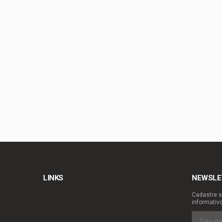
PL-DF confirma Roose
Celina Leão lança c
Guimarães
Guto Gomes leva os 
Chico Vigilante troc
LINKS
NEWSLE
Cadastre s
informativ