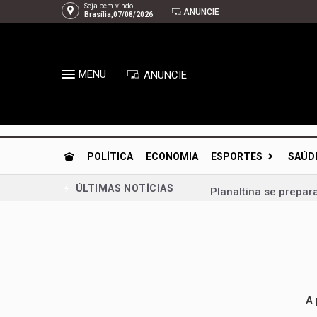
Seja bem-vindo
ANUNCIE
Brasília,07/08/2026
MENU
ANUNCIE
POLÍTICA
ECONOMIA
ESPORTES
SAÚD
Planaltina se prepar
ÚLTIMAS NOTÍCIAS
Congresso retoma ati
Bia Kicis, não é ass
Agosto Dourado: ama
Arruda | À espera de
A 
Gustavo Rocha exalta