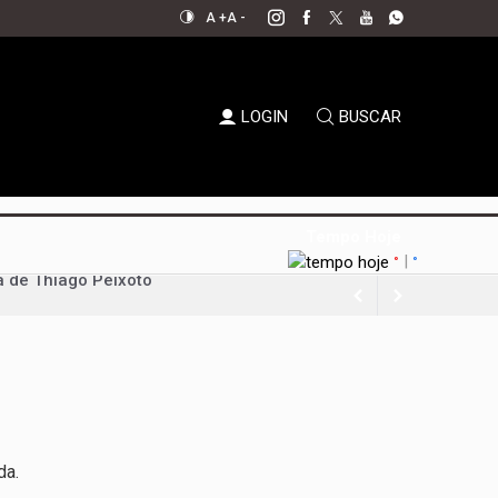
A +
A -
LOGIN
BUSCAR
Tempo Hoje
|
°
°
os e dezenas de feridos
ilhões
a-feira
nque político
da Uva e do Vinho
da.
al aperta espaço para decisões