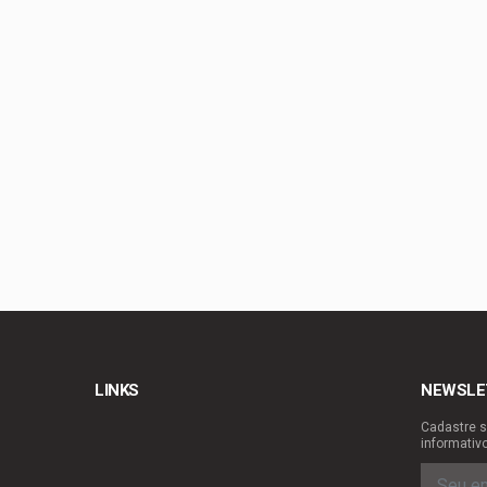
Bia Kicis, não é ass
Agosto Dourado: ama
Mobilidade ganha nov
Celina Leão anuncia
LINKS
NEWSLE
Cadastre s
informativ