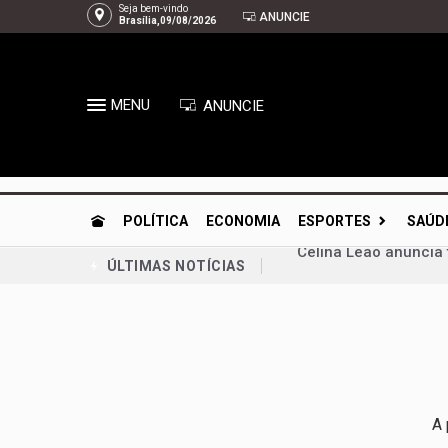
Seja bem-vindo
ANUNCIE
Brasília,09/08/2026
MENU
ANUNCIE
POLÍTICA
ECONOMIA
ESPORTES
SAÚD
Tragédia na GO-010: 
ÚLTIMAS NOTÍCIAS
GDF vira o jogo das 
Guto Gomes leva os 
Chico Vigilante troc
Planaltina se prepar
A 
Congresso retoma ati