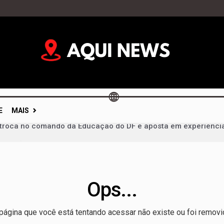
E
MAIS
colisão entre carreta e ônibus da Guanabara deixa cinco mort
contas públicas em poucos meses e projeta superávit de R$ 3 b
desafios ambientais do DF ao Vozes da Comunidade nesta sext
Ops...
a propostas por ataques e transforma episódio isolado em pala
a para grande público e terá ônibus reforçados durante Feira 
página que você está tentando acessar não existe ou foi removi
vidades, mas votações ficam para depois e calendário eleitor