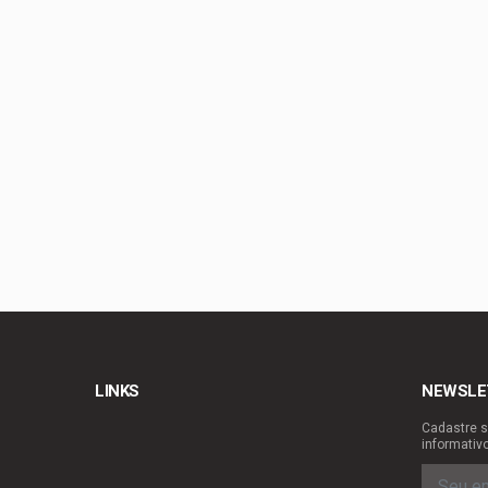
PL-DF confirma Roose
Celina Leão lança c
Guimarães
Podemos confirma Lu
Brasília
Chico Vigilante troc
LINKS
NEWSLE
Cadastre s
informativ