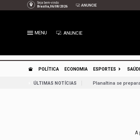
Seja bem-vindo
ANUNCIE
Brasília,06/08/2026
MENU
ANUNCIE
POLÍTICA
ECONOMIA
ESPORTES
SAÚD
Planaltina se prepar
ÚLTIMAS NOTÍCIAS
Congresso retoma ati
Bia Kicis, não é ass
Agosto Dourado: ama
Arruda | À espera de
Gustavo Rocha exalta
A 