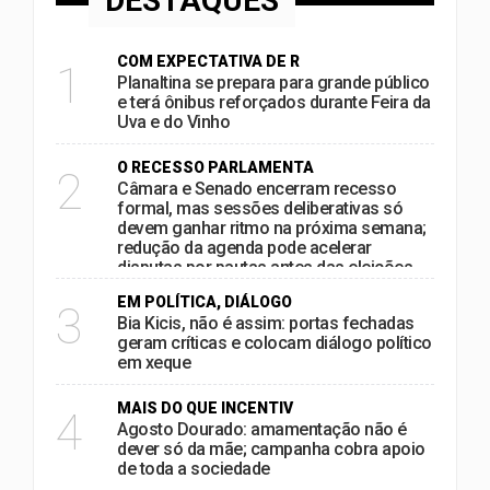
DESTAQUES
COM EXPECTATIVA DE R
1
Planaltina se prepara para grande público
e terá ônibus reforçados durante Feira da
Uva e do Vinho
O RECESSO PARLAMENTA
2
Câmara e Senado encerram recesso
formal, mas sessões deliberativas só
devem ganhar ritmo na próxima semana;
redução da agenda pode acelerar
disputas por pautas antes das eleições
EM POLÍTICA, DIÁLOGO
3
Bia Kicis, não é assim: portas fechadas
geram críticas e colocam diálogo político
em xeque
MAIS DO QUE INCENTIV
4
Agosto Dourado: amamentação não é
dever só da mãe; campanha cobra apoio
de toda a sociedade