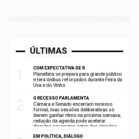
ÚLTIMAS
COM EXPECTATIVA DE R
1
Planaltina se prepara para grande público
e terá ônibus reforçados durante Feira da
Uva e do Vinho
O RECESSO PARLAMENTA
2
Câmara e Senado encerram recesso
formal, mas sessões deliberativas só
devem ganhar ritmo na próxima semana;
redução da agenda pode acelerar
disputas por pautas antes das eleições
EM POLÍTICA, DIÁLOGO