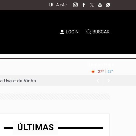
A +
A -
LOGIN
BUSCAR
Tempo Hoje
|
27°
27°
da Uva e do Vinho
al aperta espaço para decisões
em xeque
oda a sociedade
permanecer no jogo político
ÚLTIMAS
ernador em convenção histórica