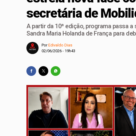
secretária de Mobil
PL-DF confirma Roose
Celina Leão lança c
A partir da 10ª edição, programa passa a s
Guimarães
Sandra Maria Holanda de França para deba
Guto Gomes leva os 
Por
Edivaldo Dias
02/06/2026 - 19h43
Chico Vigilante troc