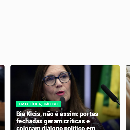
EM POLÍTICA, DIÁLOGO
Bia Kicis, não é assim: portas
fechadas geram críticas e
colocam diálogo político em