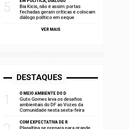
EM POLÍTICA, DIÁLOGO
5
Bia Kicis, não é assim: portas
fechadas geram críticas e colocam
diálogo político em xeque
VER MAIS
DESTAQUES
O MEIO AMBIENTE DO D
1
Guto Gomes leva os desafios
ambientais do DF ao Vozes da
Comunidade nesta sexta-feira
COM EXPECTATIVA DE R
2
Planaltina se prepara para grande