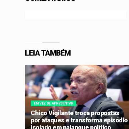
Efetue o Login ou Cadastre-se para participar.
LEIA TAMBÉM
EM VEZ DE APRESENTAR
Chico Vigilante troca propostas
a
por ataques e transforma episódio
a
isolado em palanque político