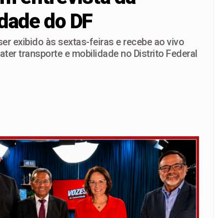
idade do DF
velt Vilela na disputa pela reeleição e reforça projeto para 
andidatura ao Governo do DF ao lado de Gustavo Rocha e reún
er exibido às sextas-feiras e recebe ao vivo
ter transporte e mobilidade no Distrito Federal
desafios ambientais do DF ao Vozes da Comunidade nesta sext
a propostas por ataques e transforma episódio isolado em pala