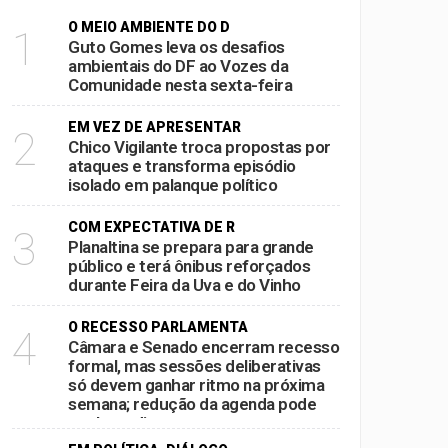
O MEIO AMBIENTE DO D
1
ampliar bancada na CLDF
Guto Gomes leva os desafios
ambientais do DF ao Vozes da
e multidão em convenção no Ulysses
Comunidade nesta sexta-feira
EM VEZ DE APRESENTAR
2
a-feira
Chico Vigilante troca propostas por
ataques e transforma episódio
nque político
isolado em palanque político
COM EXPECTATIVA DE R
3
Planaltina se prepara para grande
público e terá ônibus reforçados
durante Feira da Uva e do Vinho
O RECESSO PARLAMENTA
4
Câmara e Senado encerram recesso
formal, mas sessões deliberativas
só devem ganhar ritmo na próxima
semana; redução da agenda pode
acelerar disputas por pautas antes
das eleições