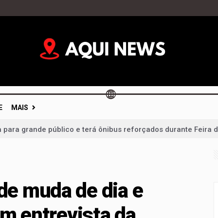
E
MAIS
a para grande público e terá ônibus reforçados durante Feira 
vidades, mas votações ficam para depois e calendário eleitor
im: portas fechadas geram críticas e colocam diálogo político 
mentação não é dever só da mãe; campanha cobra apoio de t
e muda de dia e
 um milagre da Justiça e de um vice: o desafio de Arruda para 
om entrevista da
 liderança de Celina Leão e confirma candidatura a vice-gov