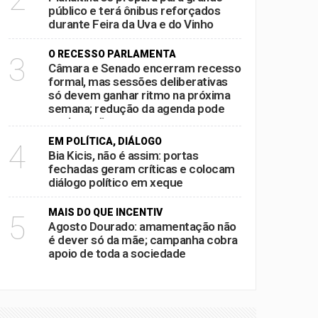
público e terá ônibus reforçados
durante Feira da Uva e do Vinho
O RECESSO PARLAMENTA
3
Câmara e Senado encerram recesso
formal, mas sessões deliberativas
só devem ganhar ritmo na próxima
semana; redução da agenda pode
acelerar disputas por pautas antes
das eleições
EM POLÍTICA, DIÁLOGO
4
Bia Kicis, não é assim: portas
fechadas geram críticas e colocam
diálogo político em xeque
MAIS DO QUE INCENTIV
5
Agosto Dourado: amamentação não
é dever só da mãe; campanha cobra
apoio de toda a sociedade