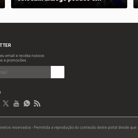
xeque
TTER
eu email e receba nossos
os e promocões .
s
ireitos reservados - Permitida a reprodução do conteúdo deste portal desde que 