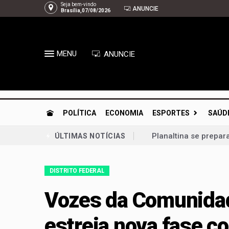
Seja bem-vindo
ANUNCIE
Brasília,07/08/2026
MENU
ANUNCIE
POLÍTICA
ECONOMIA
ESPORTES
SAÚD
Planaltina se prepar
ÚLTIMAS NOTÍCIAS
Congresso retoma ati
DISTRITO FEDERAL
Bia Kicis, não é ass
Agosto Dourado: ama
Vozes da Comunidad
Arruda | À espera de
estreia nova fase c
Gustavo Rocha exalta