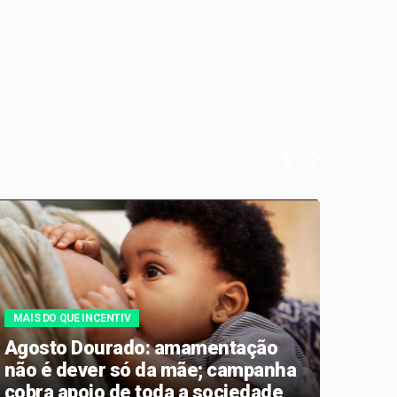
MAIS DO QUE INCENTIV
SEM D
Agosto Dourado: amamentação
Arru
não é dever só da mãe; campanha
da J
cobra apoio de toda a sociedade
de A