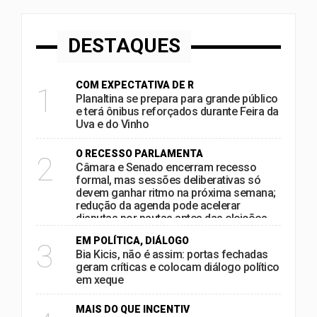
DESTAQUES
COM EXPECTATIVA DE R
1
Planaltina se prepara para grande público
e terá ônibus reforçados durante Feira da
Uva e do Vinho
O RECESSO PARLAMENTA
2
Câmara e Senado encerram recesso
formal, mas sessões deliberativas só
devem ganhar ritmo na próxima semana;
redução da agenda pode acelerar
disputas por pautas antes das eleições
EM POLÍTICA, DIÁLOGO
3
Bia Kicis, não é assim: portas fechadas
geram críticas e colocam diálogo político
em xeque
MAIS DO QUE INCENTIV