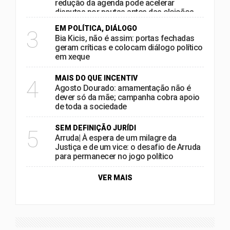
redução da agenda pode acelerar
disputas por pautas antes das eleições
EM POLÍTICA, DIÁLOGO
3
Bia Kicis, não é assim: portas fechadas
geram críticas e colocam diálogo político
em xeque
MAIS DO QUE INCENTIV
4
Agosto Dourado: amamentação não é
dever só da mãe; campanha cobra apoio
de toda a sociedade
SEM DEFINIÇÃO JURÍDI
5
Arruda| À espera de um milagre da
Justiça e de um vice: o desafio de Arruda
para permanecer no jogo político
VER MAIS