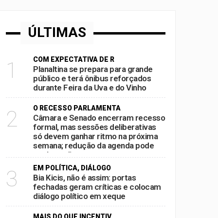
ÚLTIMAS
 projeto para ampliar representação em
COM EXPECTATIVA DE R
1
Planaltina se prepara para grande
principais nomes para a Câmara
público e terá ônibus reforçados
durante Feira da Uva e do Vinho
da Uva e do Vinho
O RECESSO PARLAMENTA
2
Câmara e Senado encerram recesso
al aperta espaço para decisões
formal, mas sessões deliberativas
só devem ganhar ritmo na próxima
semana; redução da agenda pode
acelerar disputas por pautas antes
das eleições
EM POLÍTICA, DIÁLOGO
3
Bia Kicis, não é assim: portas
fechadas geram críticas e colocam
diálogo político em xeque
MAIS DO QUE INCENTIV