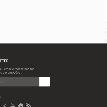
TTER
eu email e receba nossos
os e promocões .
s