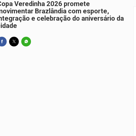
Copa Veredinha 2026 promete
movimentar Brazlândia com esporte,
integração e celebração do aniversário da
iz França como pré-candidato a deputado federal e fortalece
cidade
candidatura de Robério Negreiros e reforça aposta em um dos 
a para grande público e terá ônibus reforçados durante Feira 
vidades, mas votações ficam para depois e calendário eleitor