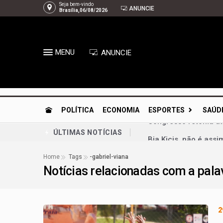
Seja bem-vindo
ANUNCIE
Brasília,06/08/2026
MENU
ANUNCIE
POLÍTICA
ECONOMIA
ESPORTES
SAÚD
Bia Kicis, não é ass
ÚLTIMAS NOTÍCIAS
Agosto Dourado: ama
Home
Tags
-gabriel-viana
Notícias relacionadas com a pal
Arruda | À espera de
Gustavo Rocha exalta
PL-DF confirma Roose
2
Celina Leão lança c