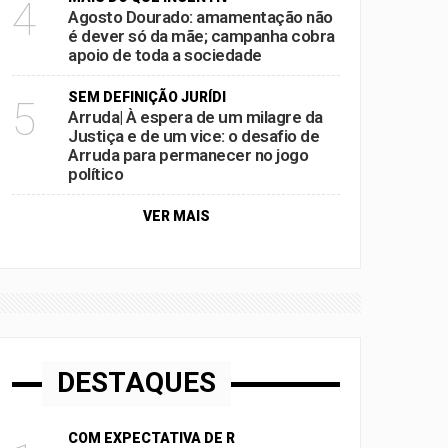
4
Agosto Dourado: amamentação não
é dever só da mãe; campanha cobra
apoio de toda a sociedade
SEM DEFINIÇÃO JURÍDI
5
Arruda| À espera de um milagre da
Justiça e de um vice: o desafio de
Arruda para permanecer no jogo
político
VER MAIS
DESTAQUES
COM EXPECTATIVA DE R