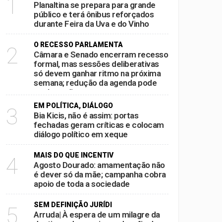
1
Planaltina se prepara para grande
público e terá ônibus reforçados
durante Feira da Uva e do Vinho
O RECESSO PARLAMENTA
2
Câmara e Senado encerram recesso
formal, mas sessões deliberativas
só devem ganhar ritmo na próxima
semana; redução da agenda pode
acelerar disputas por pautas antes
das eleições
EM POLÍTICA, DIÁLOGO
3
Bia Kicis, não é assim: portas
fechadas geram críticas e colocam
diálogo político em xeque
MAIS DO QUE INCENTIV
4
Agosto Dourado: amamentação não
é dever só da mãe; campanha cobra
apoio de toda a sociedade
SEM DEFINIÇÃO JURÍDI
5
Arruda| À espera de um milagre da