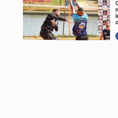
Guimarães
Podemos confirma Lu
Brasília
Podemos oficializa 
Legislativa
Planaltina se prepar
Congresso retoma ati