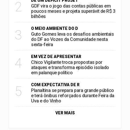
DE UM DÉFICIT PROJET
2
GDF vira o jogo das contas públicas em
poucos meses e projeta superávit de R$ 3
bilhões
O MEIO AMBIENTE DO D
3
Guto Gomes leva os desafios ambientais
do DF ao Vozes da Comunidade nesta
sexta-feira
EM VEZ DE APRESENTAR
4
Chico Vigilante troca propostas por
ataques e transforma episódio isolado
em palanque político
COM EXPECTATIVA DE R
5
Planaltina se prepara para grande público
e terá ônibus reforçados durante Feira da
Uva e do Vinho
VER MAIS