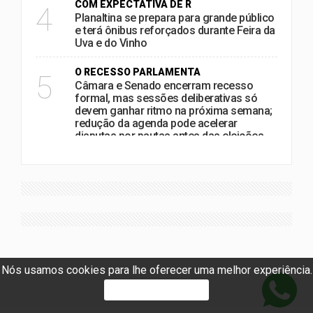
COM EXPECTATIVA DE R
4
Planaltina se prepara para grande público
e terá ônibus reforçados durante Feira da
Uva e do Vinho
O RECESSO PARLAMENTA
5
Câmara e Senado encerram recesso
formal, mas sessões deliberativas só
devem ganhar ritmo na próxima semana;
redução da agenda pode acelerar
disputas por pautas antes das eleições
Nós usamos cookies para lhe oferecer uma melhor experiência.
PROSSEGUIR