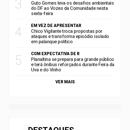
3
Guto Gomes leva os desafios ambientais
do DF ao Vozes da Comunidade nesta
sexta-feira
EM VEZ DE APRESENTAR
4
Chico Vigilante troca propostas por
ataques e transforma episódio isolado
em palanque político
COM EXPECTATIVA DE R
5
Planaltina se prepara para grande público
e terá ônibus reforçados durante Feira da
Uva e do Vinho
VER MAIS