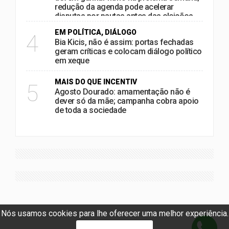
redução da agenda pode acelerar
disputas por pautas antes das eleições
EM POLÍTICA, DIÁLOGO
4
Bia Kicis, não é assim: portas fechadas
geram críticas e colocam diálogo político
em xeque
MAIS DO QUE INCENTIV
5
Agosto Dourado: amamentação não é
dever só da mãe; campanha cobra apoio
de toda a sociedade
Nós usamos cookies para lhe oferecer uma melhor experiência.
PROSSEGUIR