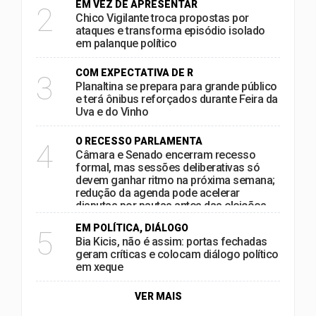
EM VEZ DE APRESENTAR
2
Chico Vigilante troca propostas por
ataques e transforma episódio isolado
em palanque político
COM EXPECTATIVA DE R
3
Planaltina se prepara para grande público
e terá ônibus reforçados durante Feira da
Uva e do Vinho
O RECESSO PARLAMENTA
4
Câmara e Senado encerram recesso
formal, mas sessões deliberativas só
devem ganhar ritmo na próxima semana;
redução da agenda pode acelerar
disputas por pautas antes das eleições
EM POLÍTICA, DIÁLOGO
5
Bia Kicis, não é assim: portas fechadas
geram críticas e colocam diálogo político
em xeque
VER MAIS