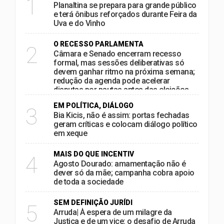
1
Planaltina se prepara para grande público
e terá ônibus reforçados durante Feira da
Uva e do Vinho
O RECESSO PARLAMENTA
2
Câmara e Senado encerram recesso
formal, mas sessões deliberativas só
devem ganhar ritmo na próxima semana;
redução da agenda pode acelerar
disputas por pautas antes das eleições
EM POLÍTICA, DIÁLOGO
3
Bia Kicis, não é assim: portas fechadas
geram críticas e colocam diálogo político
em xeque
MAIS DO QUE INCENTIV
4
Agosto Dourado: amamentação não é
dever só da mãe; campanha cobra apoio
de toda a sociedade
SEM DEFINIÇÃO JURÍDI
5
Arruda| À espera de um milagre da
Justiça e de um vice: o desafio de Arruda