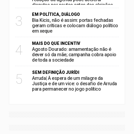
disputas por pautas antes das eleições
EM POLÍTICA, DIÁLOGO
3
Bia Kicis, não é assim: portas fechadas
geram críticas e colocam diálogo político
em xeque
MAIS DO QUE INCENTIV
4
Agosto Dourado: amamentação não é
dever só da mãe; campanha cobra apoio
de toda a sociedade
SEM DEFINIÇÃO JURÍDI
5
Arruda| À espera de um milagre da
Justiça e de um vice: o desafio de Arruda
para permanecer no jogo político