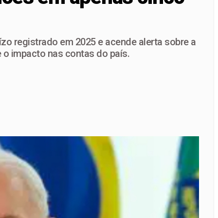
im: portas fechadas geram críticas e colocam diálogo político 
mentação não é dever só da mãe; campanha cobra apoio de t
ízo registrado em 2025 e acende alerta sobre a
o impulso com ônibus elétricos e linhas expressas em Planalt
 o impacto nas contas do país.
 troca no comando da Educação do DF e aposta em experiência