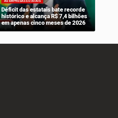
AS EMPRESAS ESTATAIS
LEVA
Déficit das estatais bate recorde
Gove
histórico e alcança R$ 7,4 bilhões
milh
em apenas cinco meses de 2026
inst
seme