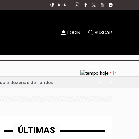
A +
A -
LOGIN
BUSCAR
Tempo Hoje
|
°
°
os e dezenas de feridos
ilhões
a-feira
nque político
da Uva e do Vinho
ÚLTIMAS
al aperta espaço para decisões