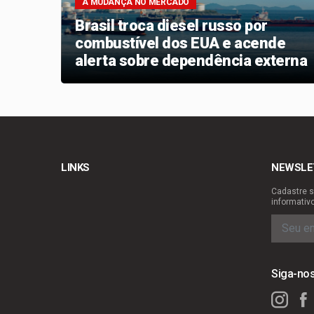
A MUDANÇA NO MERCADO
so
Brasil troca diesel russo por
combustível dos EUA e acende
alerta sobre dependência externa
LINKS
NEWSLE
Cadastre s
informativ
Siga-no