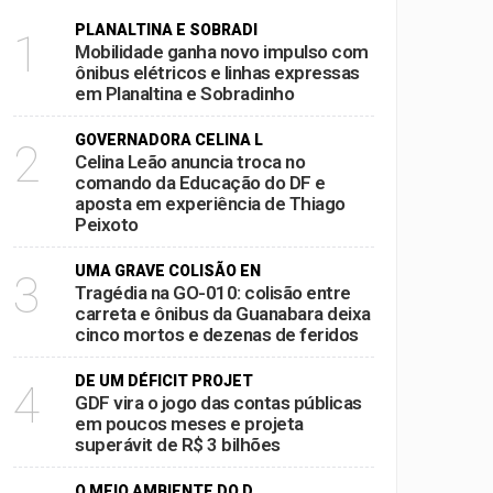
PLANALTINA E SOBRADI
1
em xeque
Mobilidade ganha novo impulso com
ônibus elétricos e linhas expressas
oda a sociedade
em Planaltina e Sobradinho
ina e Sobradinho
GOVERNADORA CELINA L
2
 de Thiago Peixoto
Celina Leão anuncia troca no
comando da Educação do DF e
aposta em experiência de Thiago
Peixoto
UMA GRAVE COLISÃO EN
3
Tragédia na GO-010: colisão entre
carreta e ônibus da Guanabara deixa
cinco mortos e dezenas de feridos
DE UM DÉFICIT PROJET
4
GDF vira o jogo das contas públicas
em poucos meses e projeta
superávit de R$ 3 bilhões
O MEIO AMBIENTE DO D