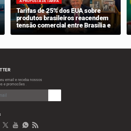
A PROPOSTA DE TARIFA
Tarifas de 25% dos EUA sobre
produtos brasileiros reacendem
tensão comercial entre Brasília e
Washington
TTER
eu email e receba nossos
os e promocões .
s