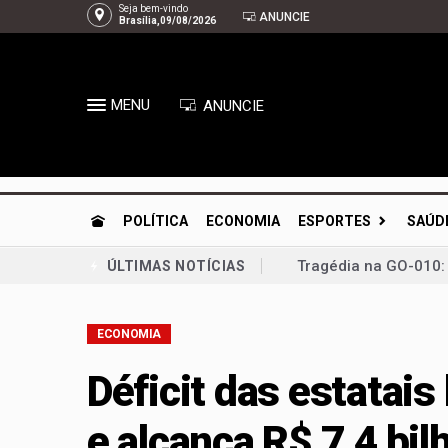
Seja bem-vindo
ANUNCIE
Brasília,09/08/2026
MENU
ANUNCIE
POLÍTICA
ECONOMIA
ESPORTES
SAÚD
Tragédia na GO-010: 
ÚLTIMAS NOTÍCIAS
GDF vira o jogo das 
ECONOMIA
Guto Gomes leva os 
Chico Vigilante troc
Déficit das estatais
Planaltina se prepar
e alcança R$ 7,4 bi
Congresso retoma ati