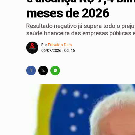
meses de 2026
Bia Kicis, não é ass
Agosto Dourado: ama
Resultado negativo já supera todo o preju
Mobilidade ganha nov
saúde financeira das empresas públicas e
Celina Leão anuncia
Por
Edivaldo Dias
06/07/2026 - 06h16