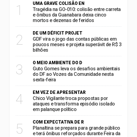
UMA GRAVE COLISÃO EN
1
Tragédia na GO-010: colisão entre carreta
e ônibus da Guanabara deixa cinco
mortos e dezenas de feridos
DE UM DÉFICIT PROJET
2
GDF vira o jogo das contas públicas em
poucos meses e projeta superávit de R$ 3
bilhões
O MEIO AMBIENTE DO D
3
Guto Gomes leva os desafios ambientais
do DF ao Vozes da Comunidade nesta
sexta-feira
EM VEZ DE APRESENTAR
4
Chico Vigilante troca propostas por
ataques e transforma episódio isolado
em palanque político
COM EXPECTATIVA DE R
5
Planaltina se prepara para grande público
e terá ônibus reforçados durante Feira da