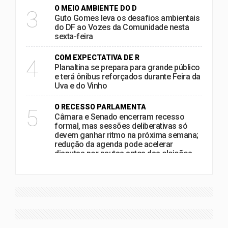
O MEIO AMBIENTE DO D
3
Guto Gomes leva os desafios ambientais
do DF ao Vozes da Comunidade nesta
sexta-feira
COM EXPECTATIVA DE R
4
Planaltina se prepara para grande público
e terá ônibus reforçados durante Feira da
Uva e do Vinho
O RECESSO PARLAMENTA
5
Câmara e Senado encerram recesso
formal, mas sessões deliberativas só
devem ganhar ritmo na próxima semana;
redução da agenda pode acelerar
disputas por pautas antes das eleições