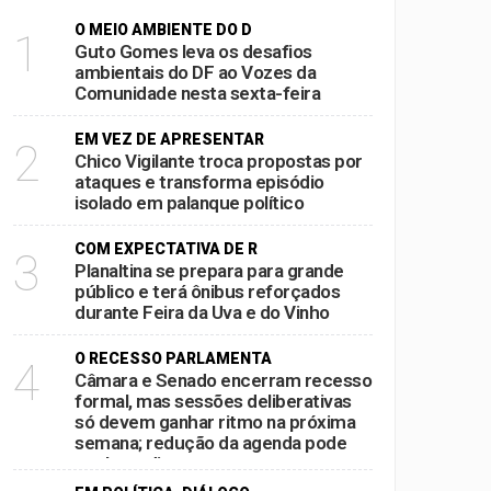
O MEIO AMBIENTE DO D
1
ampliar bancada na CLDF
Guto Gomes leva os desafios
ambientais do DF ao Vozes da
e multidão em convenção no Ulysses
Comunidade nesta sexta-feira
EM VEZ DE APRESENTAR
2
a-feira
Chico Vigilante troca propostas por
ataques e transforma episódio
nque político
isolado em palanque político
COM EXPECTATIVA DE R
3
Planaltina se prepara para grande
público e terá ônibus reforçados
durante Feira da Uva e do Vinho
O RECESSO PARLAMENTA
4
Câmara e Senado encerram recesso
formal, mas sessões deliberativas
só devem ganhar ritmo na próxima
semana; redução da agenda pode
acelerar disputas por pautas antes
das eleições