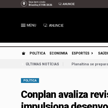
Seja bem-vindo
ANUNCIE
Brasília,07/08/2026
MENU
ANUNCIE
POLÍTICA
ECONOMIA
ESPORTES
SAÚD
Planaltina se prepar
ÚLTIMAS NOTÍCIAS
Congresso retoma ati
POLÍTICA
Bia Kicis, não é ass
Agosto Dourado: ama
Conplan avaliza rev
Arruda | À espera de
impulsiona desenvo
Gustavo Rocha exalta