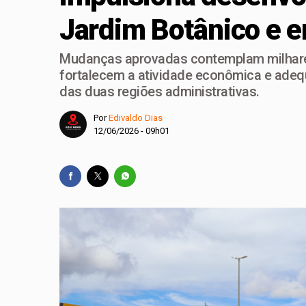
Jardim Botânico e 
PL-DF confirma Roose
Celina Leão lança c
Mudanças aprovadas contemplam milhares
Guimarães
fortalecem a atividade econômica e adeq
das duas regiões administrativas.
Guto Gomes leva os 
Por
Edivaldo Dias
Chico Vigilante troc
12/06/2026 - 09h01