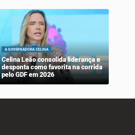
A GOVERNADORA CELINA
APÓS 
Celina Leão consolida liderança e
Iban
desponta como favorita na corrida
disp
pelo GDF em 2026
cicl
miss