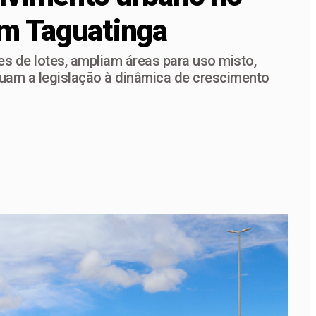
em Taguatinga
velt Vilela na disputa pela reeleição e reforça projeto para 
andidatura ao Governo do DF ao lado de Gustavo Rocha e reún
 de lotes, ampliam áreas para uso misto,
uam a legislação à dinâmica de crescimento
desafios ambientais do DF ao Vozes da Comunidade nesta sext
a propostas por ataques e transforma episódio isolado em pala