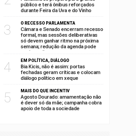
público e terá ônibus reforçados
durante Feira da Uva e do Vinho
O RECESSO PARLAMENTA
3
Câmara e Senado encerram recesso
formal, mas sessões deliberativas
só devem ganhar ritmo na próxima
semana; redução da agenda pode
acelerar disputas por pautas antes
das eleições
EM POLÍTICA, DIÁLOGO
4
Bia Kicis, não é assim: portas
fechadas geram críticas e colocam
diálogo político em xeque
MAIS DO QUE INCENTIV
5
Agosto Dourado: amamentação não
é dever só da mãe; campanha cobra
apoio de toda a sociedade