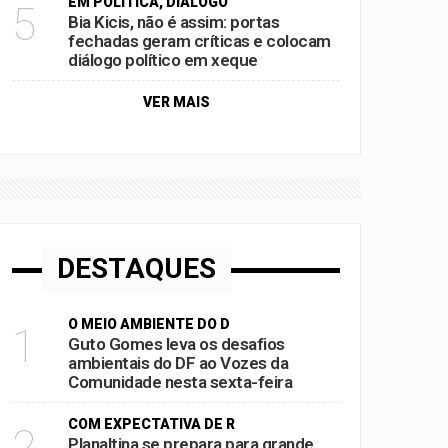
EM POLÍTICA, DIÁLOGO
5
Bia Kicis, não é assim: portas
fechadas geram críticas e colocam
diálogo político em xeque
VER MAIS
DESTAQUES
O MEIO AMBIENTE DO D
1
Guto Gomes leva os desafios
ambientais do DF ao Vozes da
Comunidade nesta sexta-feira
COM EXPECTATIVA DE R
2
Planaltina se prepara para grande