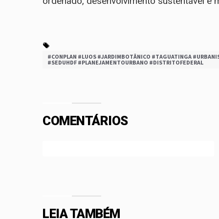
ordenado, desenvolvimento sustentável e m
#CONPLAN #LUOS #JARDIMBOTÂNICO #TAGUATINGA #URBANI
#SEDUHDF #PLANEJAMENTOURBANO #DISTRITOFEDERAL
COMENTÁRIOS
Efetue o Login ou Cadastre-se para participar.
LEIA TAMBÉM