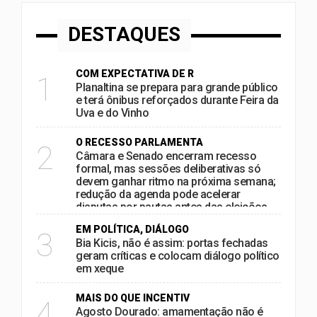
DESTAQUES
COM EXPECTATIVA DE R
1
Planaltina se prepara para grande público
e terá ônibus reforçados durante Feira da
Uva e do Vinho
O RECESSO PARLAMENTA
2
Câmara e Senado encerram recesso
formal, mas sessões deliberativas só
devem ganhar ritmo na próxima semana;
redução da agenda pode acelerar
disputas por pautas antes das eleições
EM POLÍTICA, DIÁLOGO
3
Bia Kicis, não é assim: portas fechadas
geram críticas e colocam diálogo político
em xeque
MAIS DO QUE INCENTIV
4
Agosto Dourado: amamentação não é