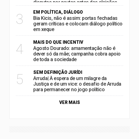
disputas por pautas antes das eleições
EM POLÍTICA, DIÁLOGO
3
Bia Kicis, não é assim: portas fechadas
geram críticas e colocam diálogo político
em xeque
MAIS DO QUE INCENTIV
4
Agosto Dourado: amamentação não é
dever só da mãe; campanha cobra apoio
de toda a sociedade
SEM DEFINIÇÃO JURÍDI
5
Arruda| À espera de um milagre da
Justiça e de um vice: o desafio de Arruda
para permanecer no jogo político
VER MAIS