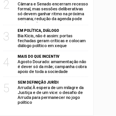
2
Câmara e Senado encerram recesso
formal, mas sessões deliberativas
só devem ganhar ritmo na próxima
semana; redução da agenda pode
acelerar disputas por pautas antes
das eleições
EM POLÍTICA, DIÁLOGO
3
Bia Kicis, não é assim: portas
fechadas geram críticas e colocam
diálogo político em xeque
MAIS DO QUE INCENTIV
4
Agosto Dourado: amamentação não
é dever só da mãe; campanha cobra
apoio de toda a sociedade
SEM DEFINIÇÃO JURÍDI
5
Arruda| À espera de um milagre da
Justiça e de um vice: o desafio de
Arruda para permanecer no jogo
político