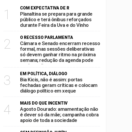
COM EXPECTATIVA DE R
1
Planaltina se prepara para grande
público e terá ônibus reforçados
 projeto para ampliar representação em
durante Feira da Uva e do Vinho
O RECESSO PARLAMENTA
2
principais nomes para a Câmara
Câmara e Senado encerram recesso
formal, mas sessões deliberativas
só devem ganhar ritmo na próxima
semana; redução da agenda pode
da Uva e do Vinho
acelerar disputas por pautas antes
das eleições
al aperta espaço para decisões
EM POLÍTICA, DIÁLOGO
3
Bia Kicis, não é assim: portas
fechadas geram críticas e colocam
diálogo político em xeque
MAIS DO QUE INCENTIV
4
Agosto Dourado: amamentação não
é dever só da mãe; campanha cobra
apoio de toda a sociedade