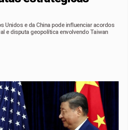
iz França como pré-candidato a deputado federal e fortalece
s Unidos e da China pode influenciar acordos
al e disputa geopolítica envolvendo Taiwan
candidatura de Robério Negreiros e reforça aposta em um dos 
a para grande público e terá ônibus reforçados durante Feira 
vidades, mas votações ficam para depois e calendário eleitor