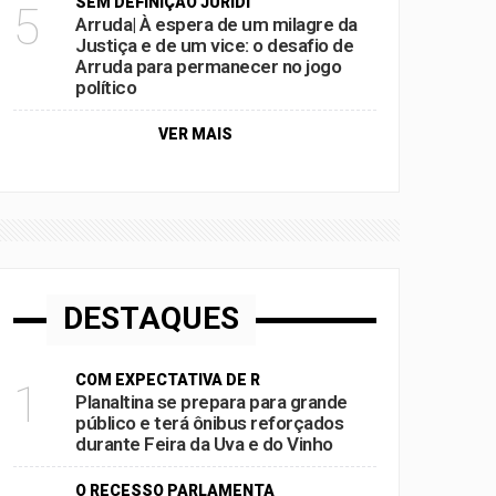
SEM DEFINIÇÃO JURÍDI
5
Arruda| À espera de um milagre da
Justiça e de um vice: o desafio de
Arruda para permanecer no jogo
político
VER MAIS
DESTAQUES
COM EXPECTATIVA DE R
1
Planaltina se prepara para grande
público e terá ônibus reforçados
durante Feira da Uva e do Vinho
O RECESSO PARLAMENTA