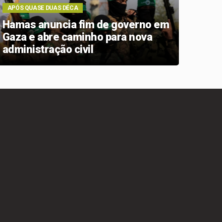
APÓS QUASE DUAS DÉCA
A APO
Hamas anuncia fim de governo em
Terc
Gaza e abre caminho para nova
tecn
administração civil
comp