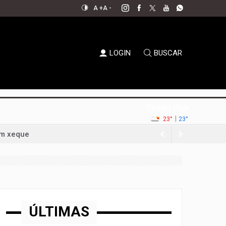
A +
A -
LOGIN
BUSCAR
Tempo Hoje
|
23°
23°
em xeque
oda a sociedade
permanecer no jogo político
ernador em convenção histórica
ampliar bancada na CLDF
ÚLTIMAS
e multidão em convenção no Ulysses