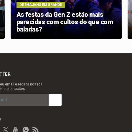
DE BHAJANS EM GRANDE
As festas da Gen Z estão mais
parecidas com cultos do que com
baladas?
TTER
eu email e receba nossos
os e promocões .
s