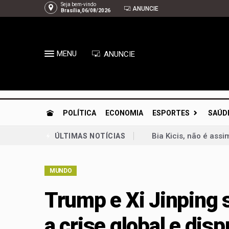
Seja bem-vindo
ANUNCIE
Brasília,06/08/2026
MENU
ANUNCIE
POLÍTICA
ECONOMIA
ESPORTES
SAÚD
Bia Kicis, não é ass
ÚLTIMAS NOTÍCIAS
Agosto Dourado: ama
MUNDO
Arruda | À espera de
Gustavo Rocha exalta
Trump e Xi Jinping
PL-DF confirma Roose
a crise global e dis
Celina Leão lança c