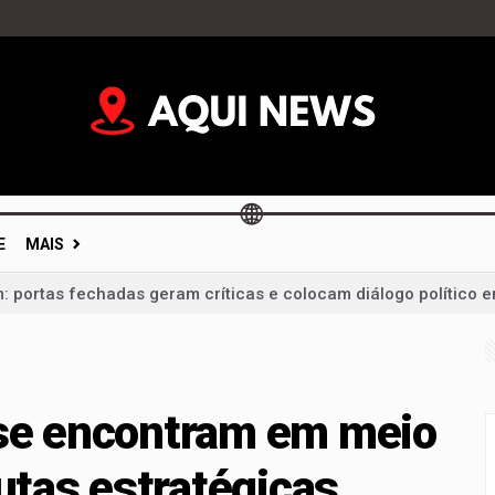
E
MAIS
im: portas fechadas geram críticas e colocam diálogo político 
mentação não é dever só da mãe; campanha cobra apoio de t
 um milagre da Justiça e de um vice: o desafio de Arruda para 
 liderança de Celina Leão e confirma candidatura a vice-gov
 se encontram em meio
velt Vilela na disputa pela reeleição e reforça projeto para 
putas estratégicas
andidatura ao Governo do DF ao lado de Gustavo Rocha e reún