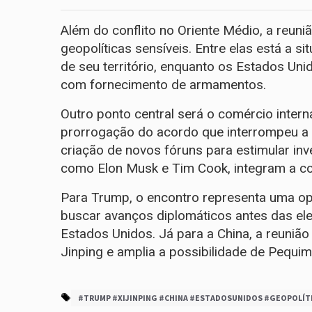
Além do conflito no Oriente Médio, a reu
geopolíticas sensíveis. Entre elas está a s
de seu território, enquanto os Estados Uni
com fornecimento de armamentos.
Outro ponto central será o comércio intern
prorrogação do acordo que interrompeu a g
criação de novos fóruns para estimular inve
como Elon Musk e Tim Cook, integram a co
Para Trump, o encontro representa uma opo
buscar avanços diplomáticos antes das ele
Estados Unidos. Já para a China, a reunião
Jinping e amplia a possibilidade de Pequi
#TRUMP #XIJINPING #CHINA #ESTADOSUNIDOS #GEOPOLÍT