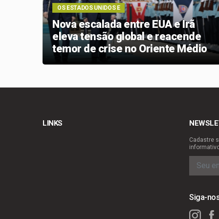
OS ESTADOS UNIDOS E
 de
Nova escalada entre EUA e Irã
os e
eleva tensão global e reacende
m o
temor de crise no Oriente Médio
LINKS
NEWSLE
Cadastre s
informativ
Siga-no