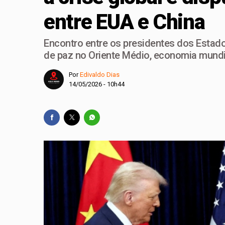
entre EUA e China
Guimarães
Podemos confirma Lu
Encontro entre os presidentes dos Estado
Brasília
de paz no Oriente Médio, economia mundi
Podemos oficializa 
Por
Edivaldo Dias
14/05/2026 - 10h44
Legislativa
Planaltina se prepar
Congresso retoma ati